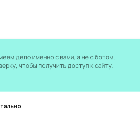
еем дело именно с вами, а не с ботом.
ерку, чтобы получить доступ к сайту.
нтально