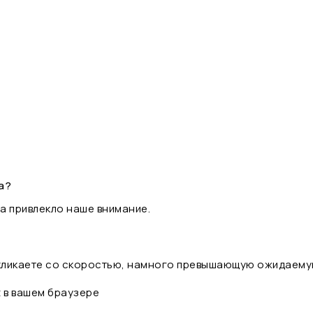
а?
а привлекло наше внимание.
 кликаете со скоростью, намного превышающую ожидаему
t в вашем браузере