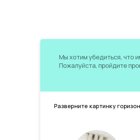
Мы хотим убедиться, что им
Пожалуйста, пройдите пров
Разверните картинку горизо