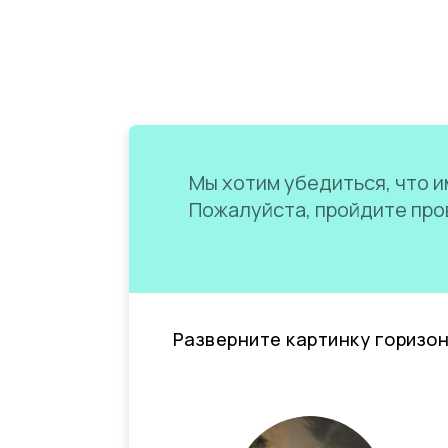
Мы хотим убедиться, что им
Пожалуйста, пройдите пров
Разверните картинку горизо