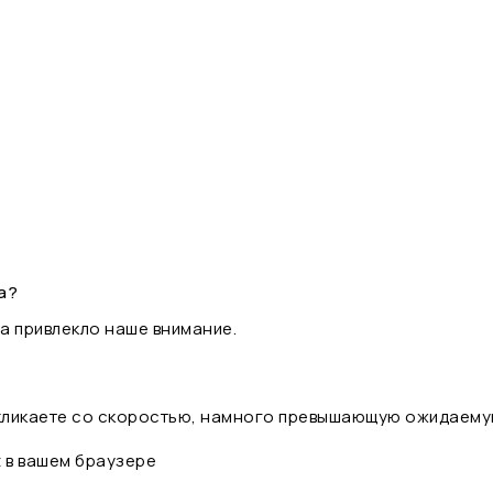
а?
а привлекло наше внимание.
 кликаете со скоростью, намного превышающую ожидаему
t в вашем браузере