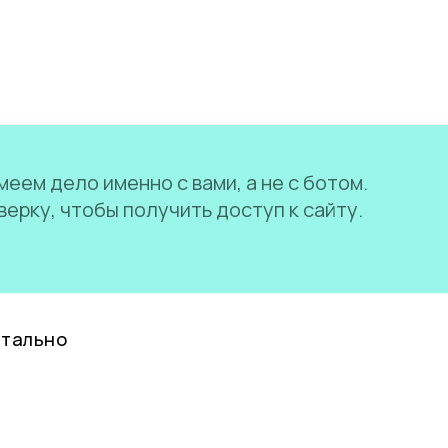
еем дело именно с вами, а не с ботом.
ерку, чтобы получить доступ к сайту.
нтально