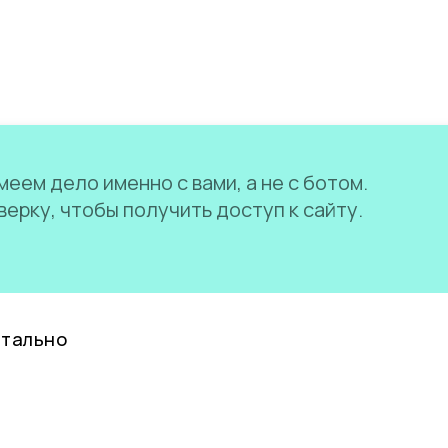
еем дело именно с вами, а не с ботом.
ерку, чтобы получить доступ к сайту.
нтально