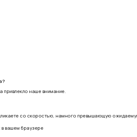
а?
а привлекло наше внимание.
 кликаете со скоростью, намного превышающую ожидаему
t в вашем браузере