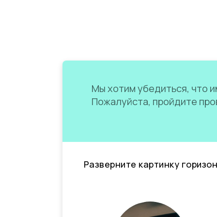
Мы хотим убедиться, что им
Пожалуйста, пройдите пров
Разверните картинку горизо