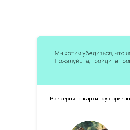
Мы хотим убедиться, что им
Пожалуйста, пройдите пров
Разверните картинку горизо