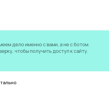
еем дело именно с вами, а не с ботом.
ерку, чтобы получить доступ к сайту.
нтально