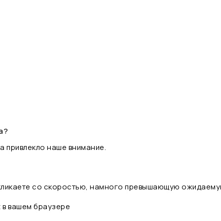
а?
а привлекло наше внимание.
 кликаете со скоростью, намного превышающую ожидаему
t в вашем браузере