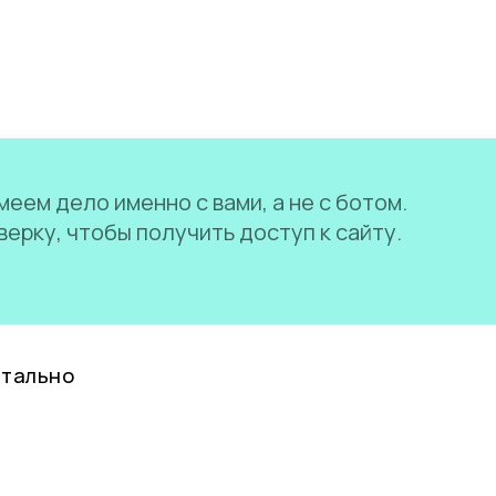
еем дело именно с вами, а не с ботом.
ерку, чтобы получить доступ к сайту.
нтально