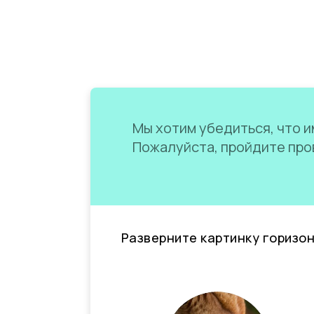
Мы хотим убедиться, что им
Пожалуйста, пройдите пров
Разверните картинку горизо