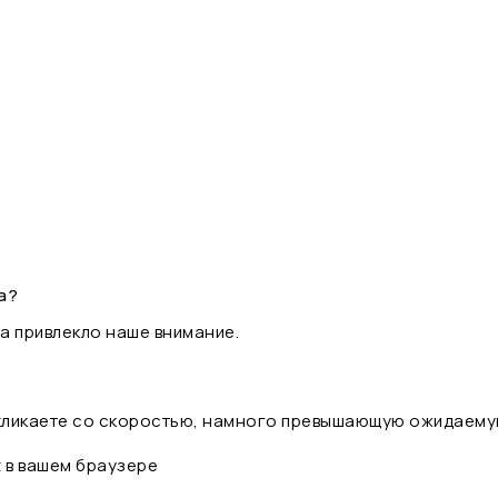
а?
а привлекло наше внимание.
 кликаете со скоростью, намного превышающую ожидаему
t в вашем браузере