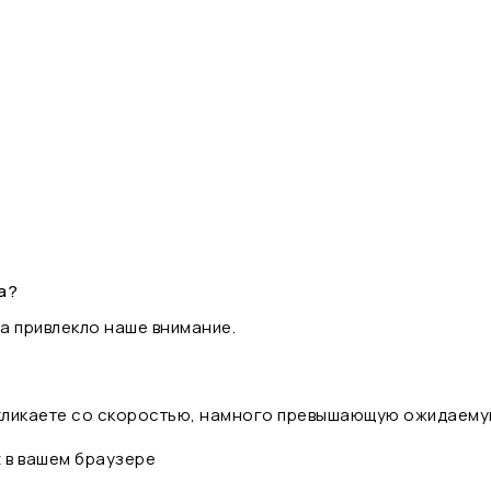
а?
а привлекло наше внимание.
 кликаете со скоростью, намного превышающую ожидаему
t в вашем браузере