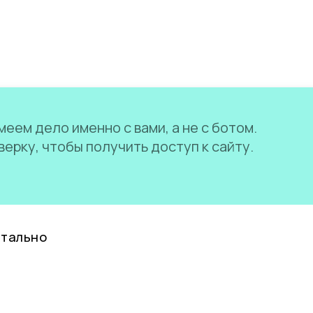
еем дело именно с вами, а не с ботом.
ерку, чтобы получить доступ к сайту.
нтально