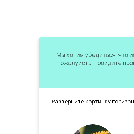
Мы хотим убедиться, что им
Пожалуйста, пройдите пров
Разверните картинку горизо