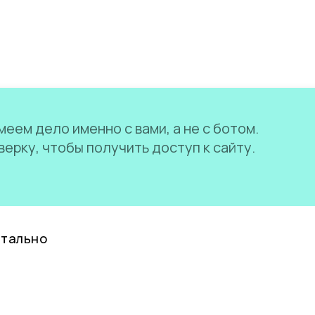
еем дело именно с вами, а не с ботом.
ерку, чтобы получить доступ к сайту.
нтально