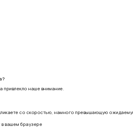
а?
а привлекло наше внимание.
 кликаете со скоростью, намного превышающую ожидаему
t в вашем браузере