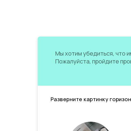
Мы хотим убедиться, что им
Пожалуйста, пройдите пров
Разверните картинку горизо