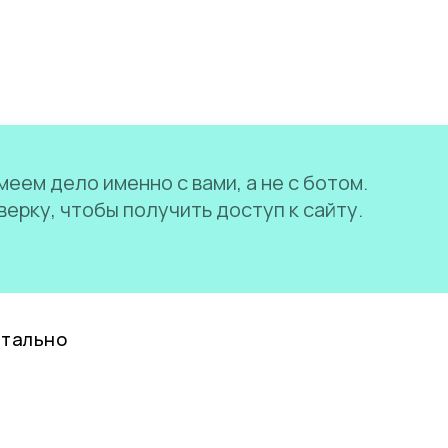
еем дело именно с вами, а не с ботом.
ерку, чтобы получить доступ к сайту.
нтально