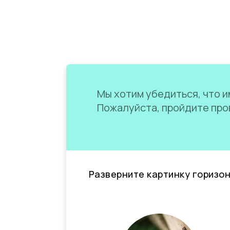
Мы хотим убедиться, что им
Пожалуйста, пройдите пров
Разверните картинку горизо