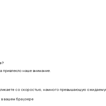
а?
а привлекло наше внимание.
 кликаете со скоростью, намного превышающую ожидаему
t в вашем браузере