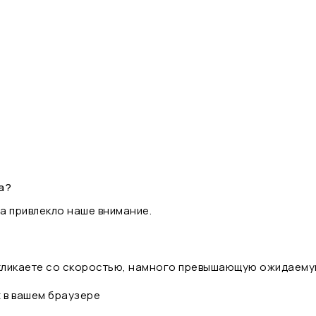
а?
а привлекло наше внимание.
 кликаете со скоростью, намного превышающую ожидаему
t в вашем браузере