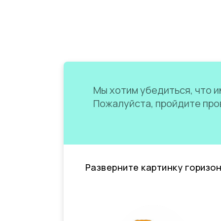
Мы хотим убедиться, что им
Пожалуйста, пройдите пров
Разверните картинку горизо