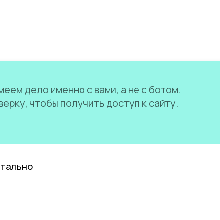
еем дело именно с вами, а не с ботом.
ерку, чтобы получить доступ к сайту.
нтально