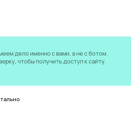
еем дело именно с вами, а не с ботом.
ерку, чтобы получить доступ к сайту.
нтально