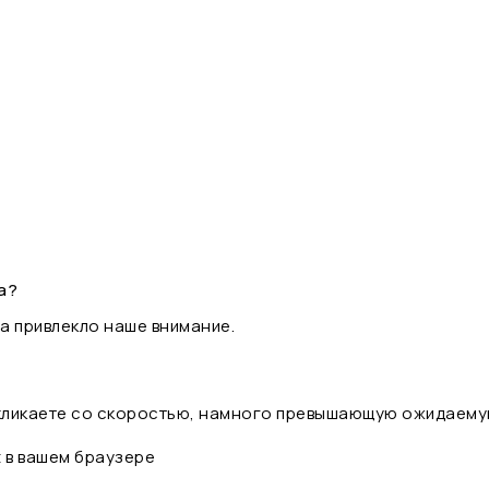
а?
а привлекло наше внимание.
 кликаете со скоростью, намного превышающую ожидаему
t в вашем браузере