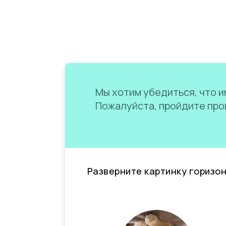
Мы хотим убедиться, что им
Пожалуйста, пройдите пров
Разверните картинку горизо