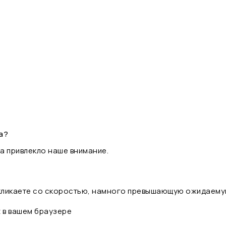
а?
а привлекло наше внимание.
 кликаете со скоростью, намного превышающую ожидаему
t в вашем браузере