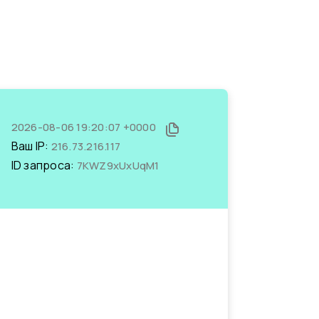
2026-08-06 19:20:07 +0000
Ваш IP:
216.73.216.117
ID запроса:
7KWZ9xUxUqM1