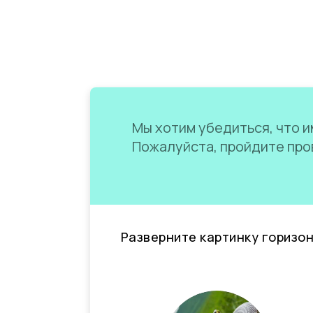
Мы хотим убедиться, что им
Пожалуйста, пройдите пров
Разверните картинку горизо