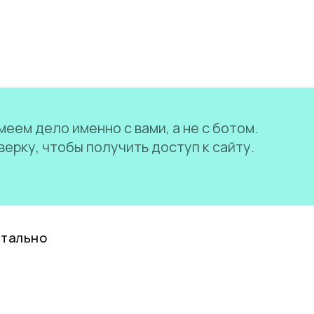
еем дело именно с вами, а не с ботом.
ерку, чтобы получить доступ к сайту.
нтально