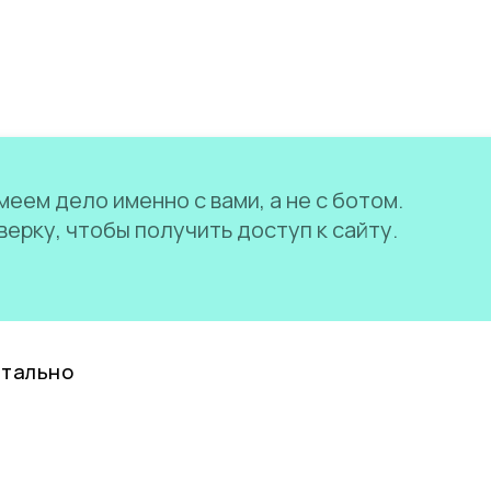
еем дело именно с вами, а не с ботом.
ерку, чтобы получить доступ к сайту.
нтально