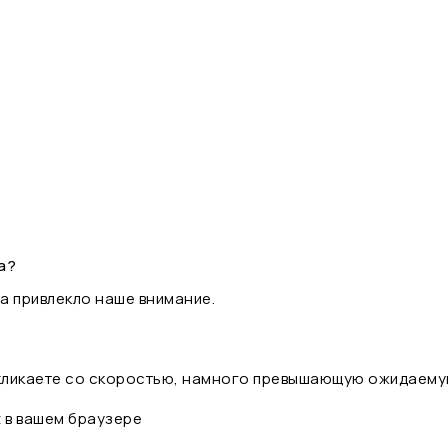
а?
а привлекло наше внимание.
 кликаете со скоростью, намного превышающую ожидаему
t в вашем браузере