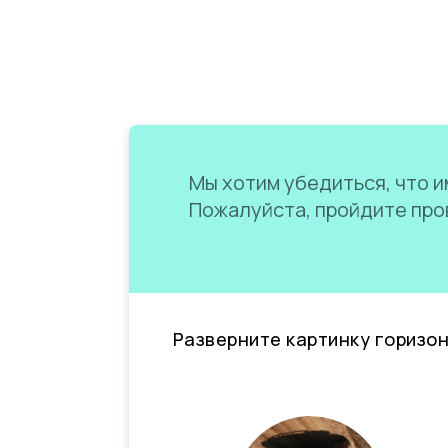
Мы хотим убедиться, что им
Пожалуйста, пройдите пров
Разверните картинку горизо