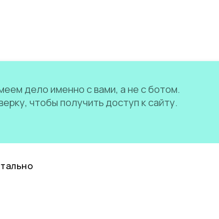
еем дело именно с вами, а не с ботом.
ерку, чтобы получить доступ к сайту.
нтально