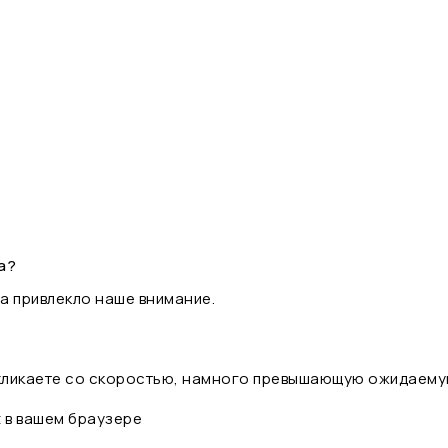
а?
а привлекло наше внимание.
 кликаете со скоростью, намного превышающую ожидаему
t в вашем браузере