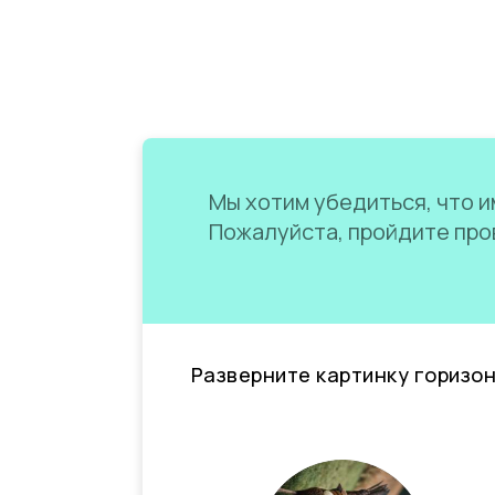
Мы хотим убедиться, что им
Пожалуйста, пройдите пров
Разверните картинку горизо