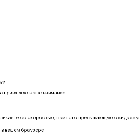
а?
а привлекло наше внимание.
 кликаете со скоростью, намного превышающую ожидаему
t в вашем браузере