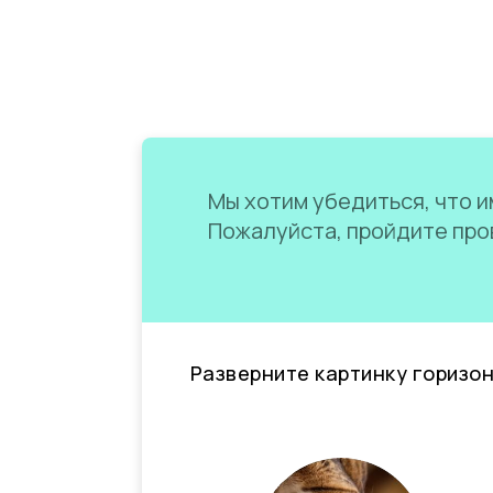
Мы хотим убедиться, что им
Пожалуйста, пройдите пров
Разверните картинку горизо