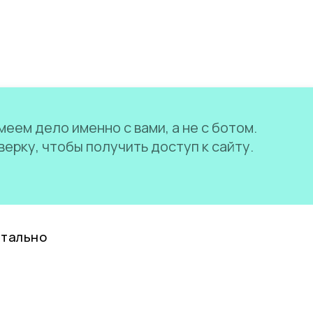
еем дело именно с вами, а не с ботом.
ерку, чтобы получить доступ к сайту.
нтально