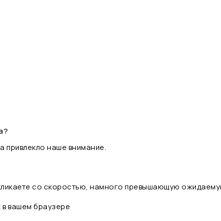
а?
а привлекло наше внимание.
 кликаете со скоростью, намного превышающую ожидаему
t в вашем браузере