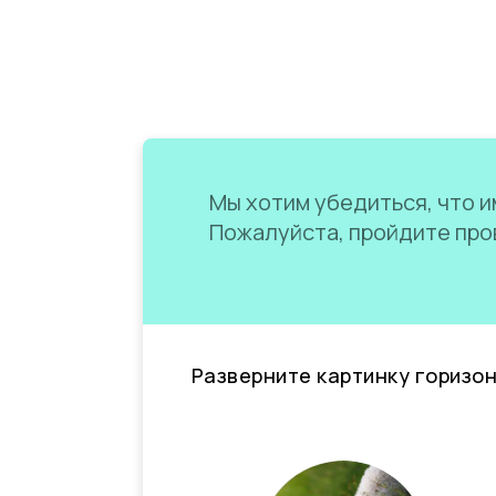
Мы хотим убедиться, что им
Пожалуйста, пройдите пров
Разверните картинку горизо