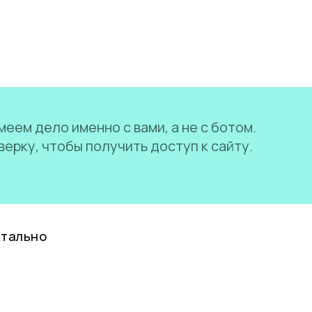
еем дело именно с вами, а не с ботом.
ерку, чтобы получить доступ к сайту.
нтально