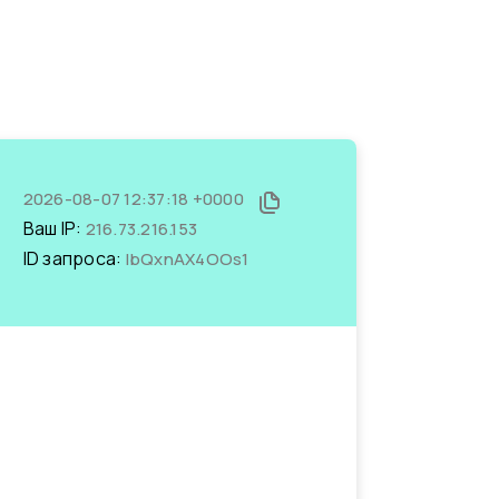
2026-08-07 12:37:18 +0000
Ваш IP:
216.73.216.153
ID запроса:
IbQxnAX4OOs1