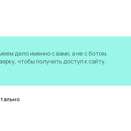
еем дело именно с вами, а не с ботом.
ерку, чтобы получить доступ к сайту.
нтально