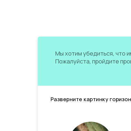
Мы хотим убедиться, что им
Пожалуйста, пройдите пров
Разверните картинку горизо