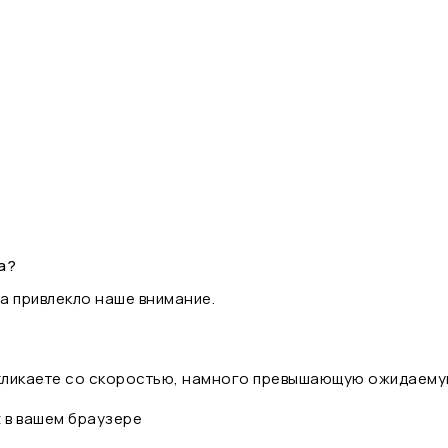
а?
а привлекло наше внимание.
 кликаете со скоростью, намного превышающую ожидаему
t в вашем браузере