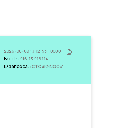
2026-08-09 13:12:53 +0000
Ваш IP:
216.73.216.114
ID запроса:
rCTQdKNNQOs1