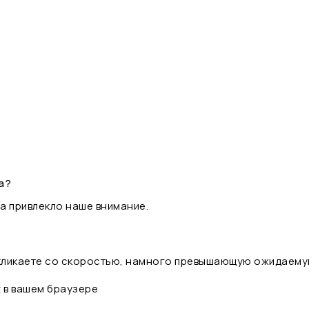
а?
а привлекло наше внимание.
 кликаете со скоростью, намного превышающую ожидаему
t в вашем браузере