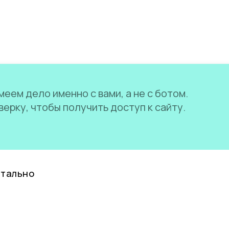
еем дело именно с вами, а не с ботом.
ерку, чтобы получить доступ к сайту.
нтально