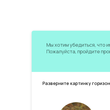
Мы хотим убедиться, что им
Пожалуйста, пройдите пров
Разверните картинку горизо