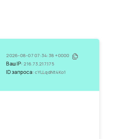
2026-08-07 07:34:38 +0000
Ваш IP:
216.73.217.175
ID запроса:
cYLLqdNt4Ko1