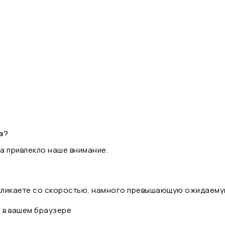
а?
а привлекло наше внимание.
 кликаете со скоростью, намного превышающую ожидаему
t в вашем браузере