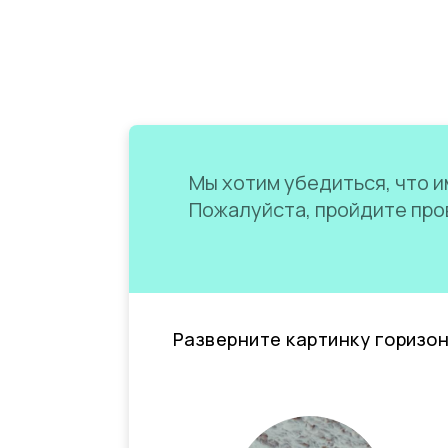
Мы хотим убедиться, что им
Пожалуйста, пройдите пров
Разверните картинку горизо