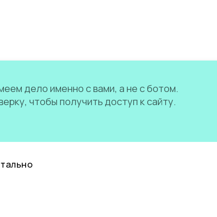
еем дело именно с вами, а не с ботом.
ерку, чтобы получить доступ к сайту.
нтально