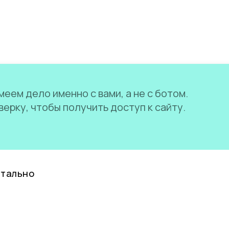
еем дело именно с вами, а не с ботом.
ерку, чтобы получить доступ к сайту.
нтально