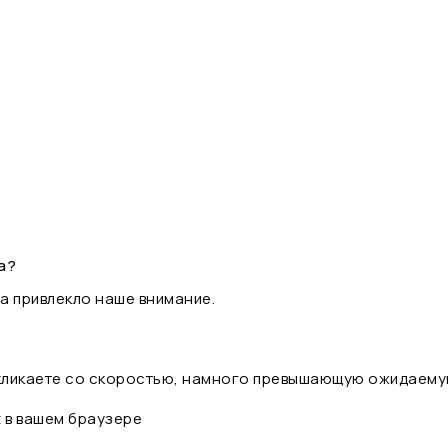
а?
а привлекло наше внимание.
 кликаете со скоростью, намного превышающую ожидаему
t в вашем браузере