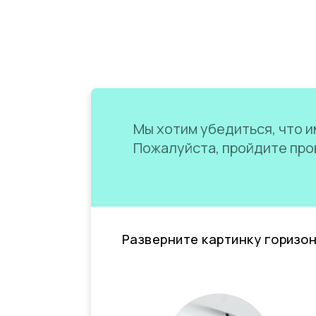
Мы хотим убедиться, что им
Пожалуйста, пройдите пров
Разверните картинку горизо