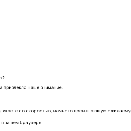
а?
а привлекло наше внимание.
 кликаете со скоростью, намного превышающую ожидаему
t в вашем браузере