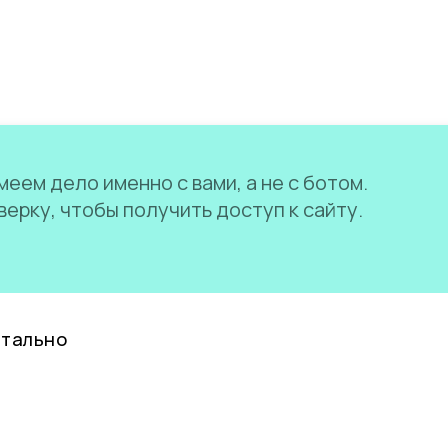
еем дело именно с вами, а не с ботом.
ерку, чтобы получить доступ к сайту.
нтально