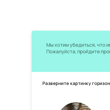
Мы хотим убедиться, что им
Пожалуйста, пройдите пров
Разверните картинку горизо