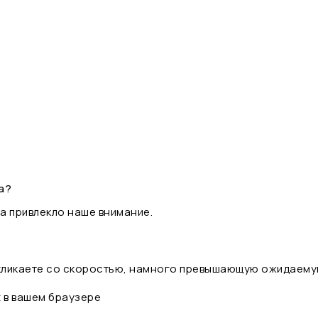
а?
а привлекло наше внимание.
 кликаете со скоростью, намного превышающую ожидаему
t в вашем браузере