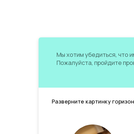
Мы хотим убедиться, что им
Пожалуйста, пройдите пров
Разверните картинку горизо