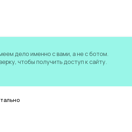
еем дело именно с вами, а не с ботом.
ерку, чтобы получить доступ к сайту.
нтально