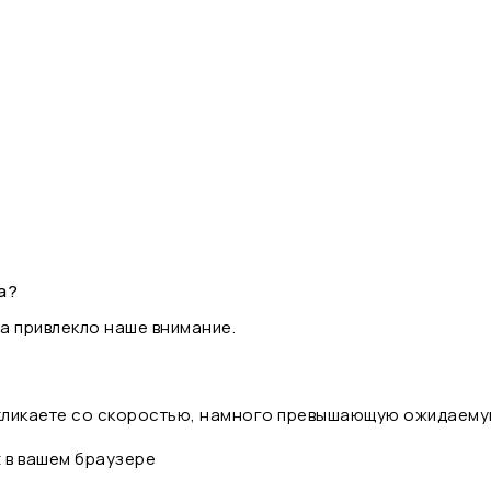
а?
а привлекло наше внимание.
 кликаете со скоростью, намного превышающую ожидаему
t в вашем браузере