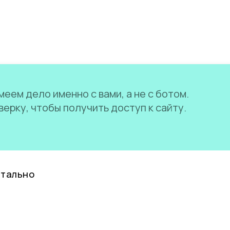
еем дело именно с вами, а не с ботом.
ерку, чтобы получить доступ к сайту.
нтально