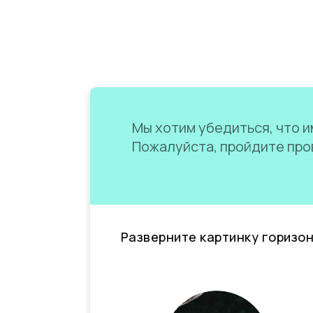
Мы хотим убедиться, что им
Пожалуйста, пройдите пров
Разверните картинку горизо