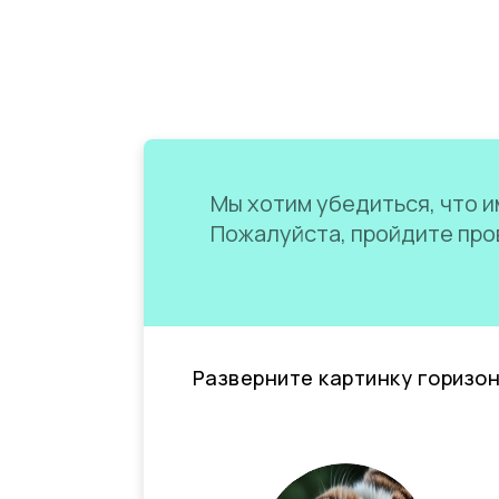
Мы хотим убедиться, что им
Пожалуйста, пройдите пров
Разверните картинку горизо