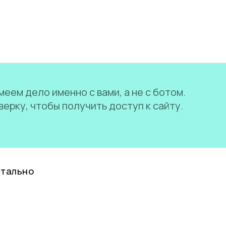
еем дело именно с вами, а не с ботом.
ерку, чтобы получить доступ к сайту.
нтально