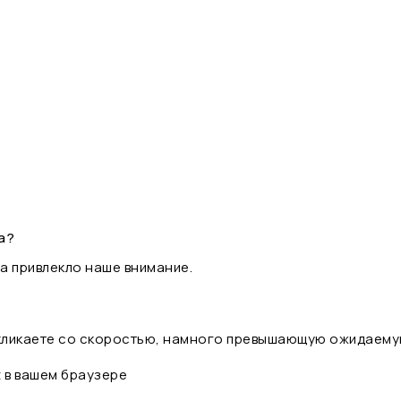
а?
а привлекло наше внимание.
 кликаете со скоростью, намного превышающую ожидаему
t в вашем браузере