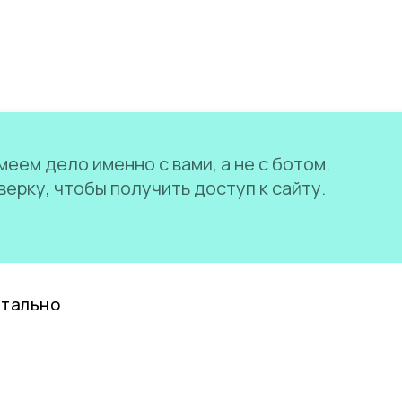
еем дело именно с вами, а не с ботом.
ерку, чтобы получить доступ к сайту.
нтально