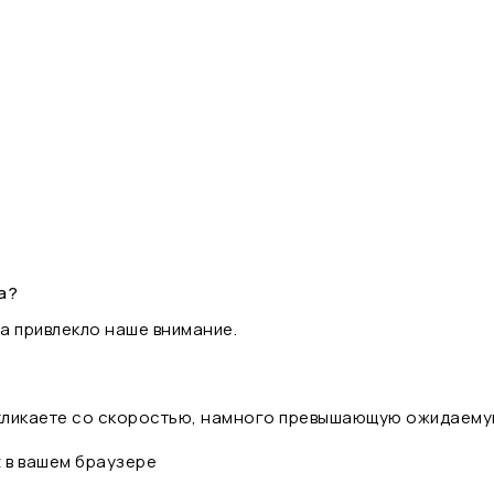
а?
а привлекло наше внимание.
 кликаете со скоростью, намного превышающую ожидаему
t в вашем браузере