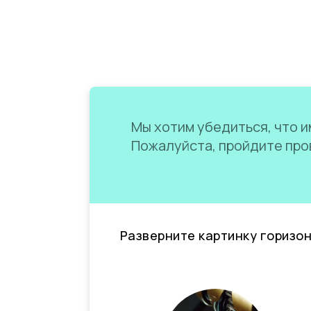
Мы хотим убедиться, что им
Пожалуйста, пройдите пров
Разверните картинку горизо