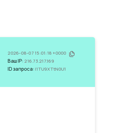
2026-08-07 15:01:18 +0000
Ваш IP:
216.73.217.169
ID запроса:
I1TU9XTtN0U1