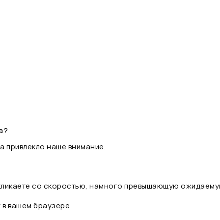
а?
а привлекло наше внимание.
 кликаете со скоростью, намного превышающую ожидаему
t в вашем браузере