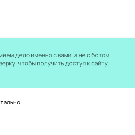
еем дело именно с вами, а не с ботом.
ерку, чтобы получить доступ к сайту.
нтально