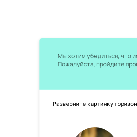
Мы хотим убедиться, что им
Пожалуйста, пройдите пров
Разверните картинку горизо