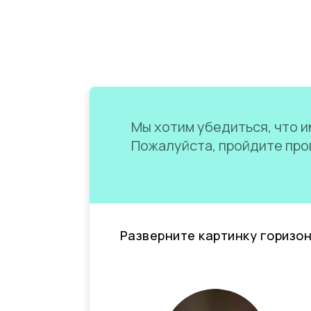
Мы хотим убедиться, что им
Пожалуйста, пройдите пров
Разверните картинку горизо