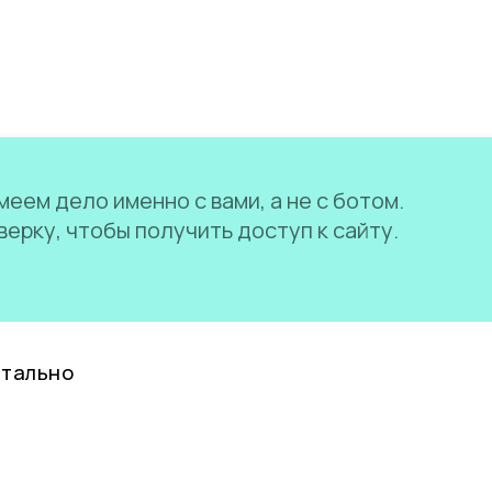
еем дело именно с вами, а не с ботом.
ерку, чтобы получить доступ к сайту.
нтально