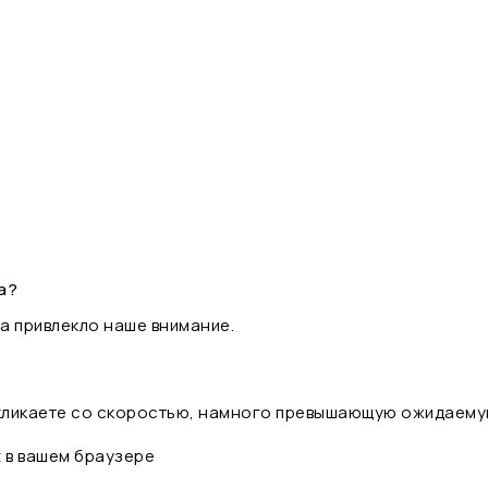
а?
а привлекло наше внимание.
 кликаете со скоростью, намного превышающую ожидаему
t в вашем браузере