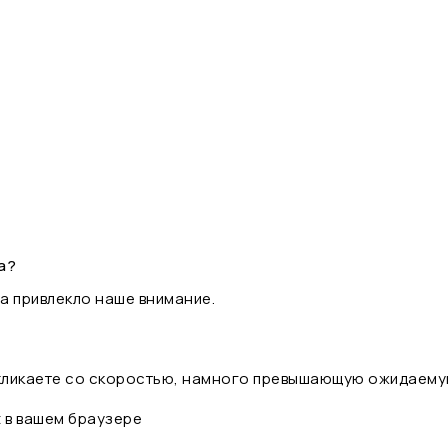
а?
а привлекло наше внимание.
 кликаете со скоростью, намного превышающую ожидаему
t в вашем браузере