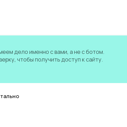
еем дело именно с вами, а не с ботом.
ерку, чтобы получить доступ к сайту.
нтально