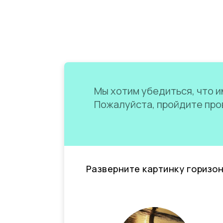
Мы хотим убедиться, что им
Пожалуйста, пройдите пров
Разверните картинку горизо