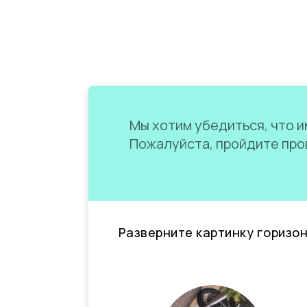
Мы хотим убедиться, что им
Пожалуйста, пройдите пров
Разверните картинку горизо