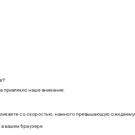
а?
а привлекло наше внимание.
 кликаете со скоростью, намного превышающую ожидаему
t в вашем браузере