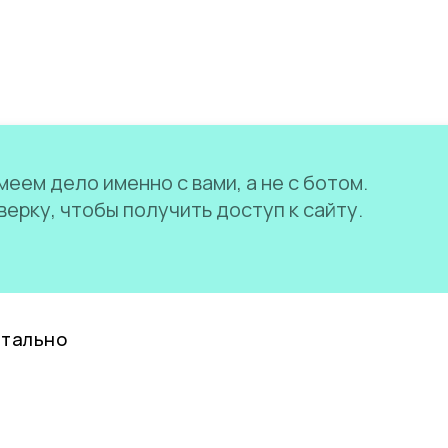
еем дело именно с вами, а не с ботом.
ерку, чтобы получить доступ к сайту.
нтально