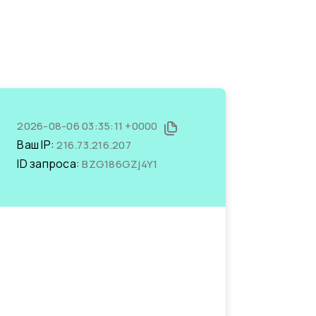
2026-08-06 03:35:11 +0000
Ваш IP:
216.73.216.207
ID запроса:
BZG186GZj4Y1