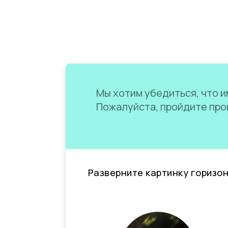
Мы хотим убедиться, что им
Пожалуйста, пройдите пров
Разверните картинку горизо