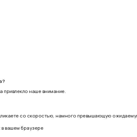
а?
а привлекло наше внимание.
 кликаете со скоростью, намного превышающую ожидаему
t в вашем браузере