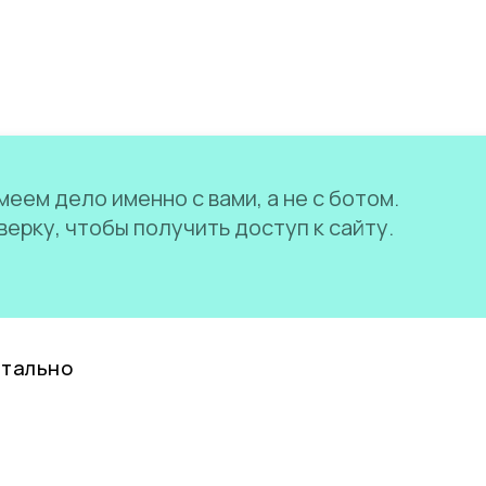
еем дело именно с вами, а не с ботом.
ерку, чтобы получить доступ к сайту.
нтально