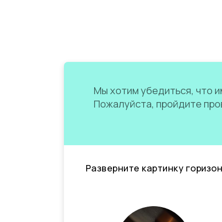
Мы хотим убедиться, что им
Пожалуйста, пройдите пров
Разверните картинку горизо