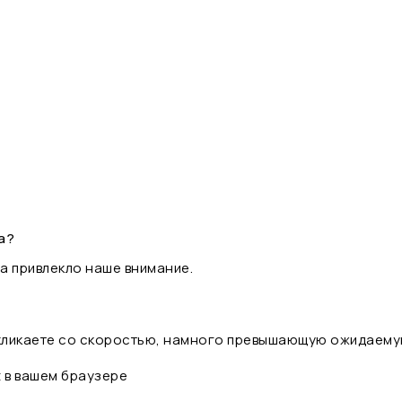
а?
а привлекло наше внимание.
 кликаете со скоростью, намного превышающую ожидаему
t в вашем браузере