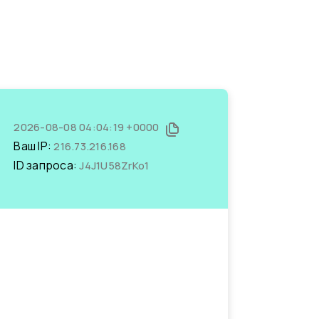
2026-08-08 04:04:19 +0000
Ваш IP:
216.73.216.168
ID запроса:
J4J1U58ZrKo1