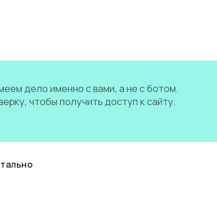
еем дело именно с вами, а не с ботом.
ерку, чтобы получить доступ к сайту.
нтально