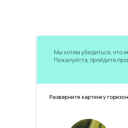
Мы хотим убедиться, что им
Пожалуйста, пройдите пров
Разверните картинку горизо