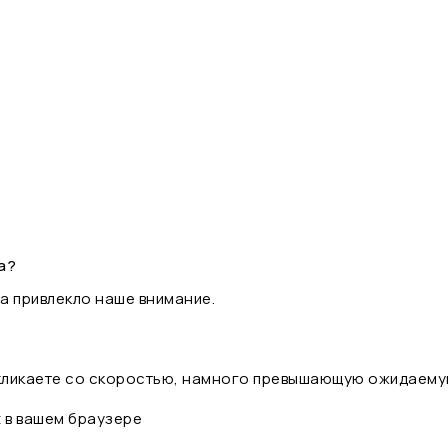
а?
а привлекло наше внимание.
 кликаете со скоростью, намного превышающую ожидаему
t в вашем браузере