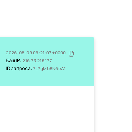
2026-08-09 09:21:07 +0000
Ваш IP:
216.73.216.177
ID запроса:
7LPgMb8N6eA1