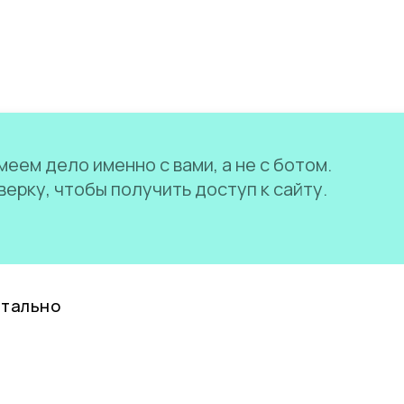
еем дело именно с вами, а не с ботом.
ерку, чтобы получить доступ к сайту.
нтально