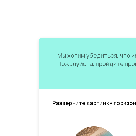
Мы хотим убедиться, что им
Пожалуйста, пройдите пров
Разверните картинку горизо