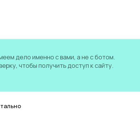
еем дело именно с вами, а не с ботом.
ерку, чтобы получить доступ к сайту.
нтально