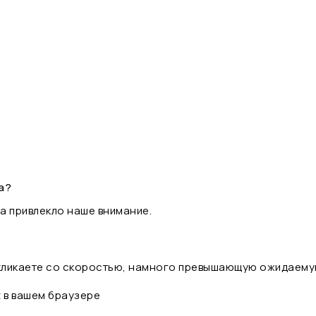
а?
а привлекло наше внимание.
 кликаете со скоростью, намного превышающую ожидаему
t в вашем браузере