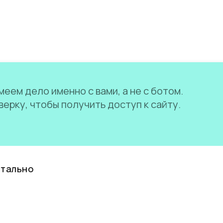
еем дело именно с вами, а не с ботом.
ерку, чтобы получить доступ к сайту.
нтально