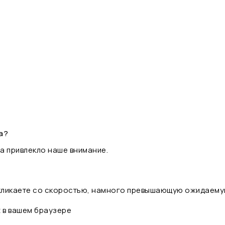
а?
а привлекло наше внимание.
 кликаете со скоростью, намного превышающую ожидаему
t в вашем браузере