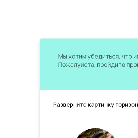
Мы хотим убедиться, что им
Пожалуйста, пройдите пров
Разверните картинку горизо