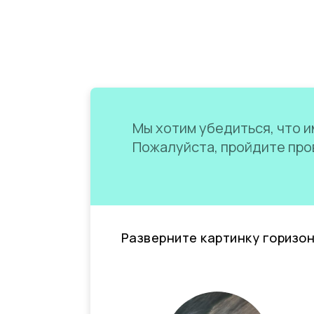
Мы хотим убедиться, что им
Пожалуйста, пройдите пров
Разверните картинку горизо