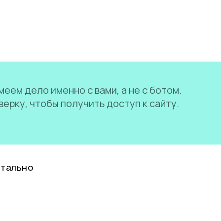
еем дело именно с вами, а не с ботом.
ерку, чтобы получить доступ к сайту.
нтально