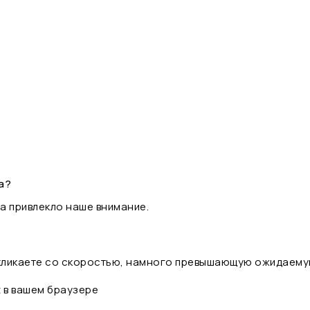
а?
а привлекло наше внимание.
 кликаете со скоростью, намного превышающую ожидаему
t в вашем браузере