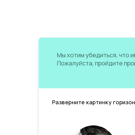
Мы хотим убедиться, что им
Пожалуйста, пройдите пров
Разверните картинку горизо