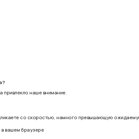
а?
а привлекло наше внимание.
 кликаете со скоростью, намного превышающую ожидаему
t в вашем браузере