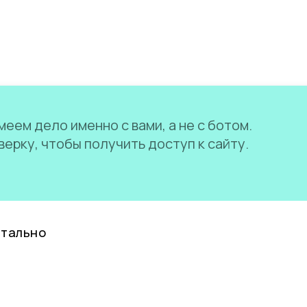
еем дело именно с вами, а не с ботом.
ерку, чтобы получить доступ к сайту.
нтально