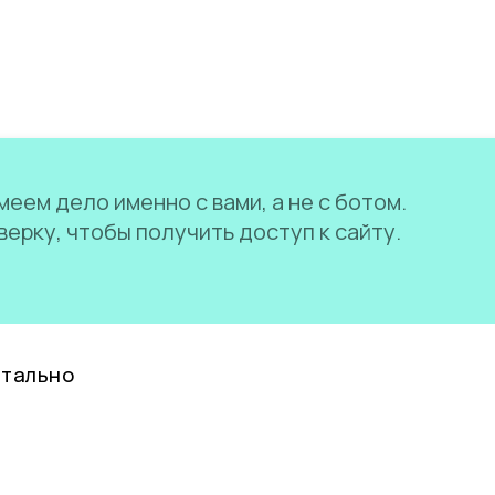
еем дело именно с вами, а не с ботом.
ерку, чтобы получить доступ к сайту.
нтально