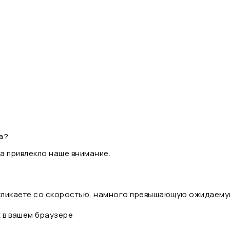
а?
а привлекло наше внимание.
 кликаете со скоростью, намного превышающую ожидаему
t в вашем браузере