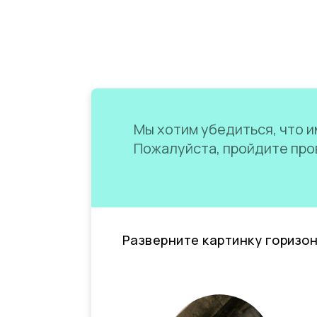
Мы хотим убедиться, что им
Пожалуйста, пройдите пров
Разверните картинку горизо