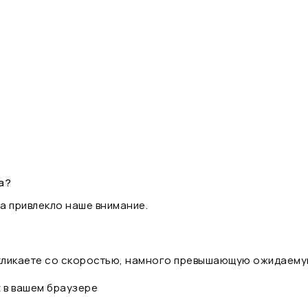
а?
а привлекло наше внимание.
 кликаете со скоростью, намного превышающую ожидаему
t в вашем браузере