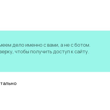
еем дело именно с вами, а не с ботом.
ерку, чтобы получить доступ к сайту.
нтально