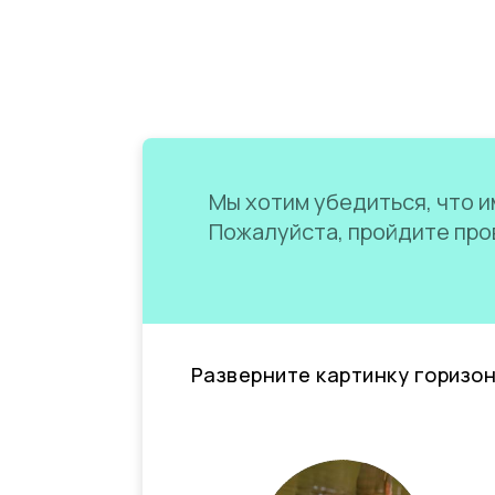
Мы хотим убедиться, что им
Пожалуйста, пройдите пров
Разверните картинку горизо