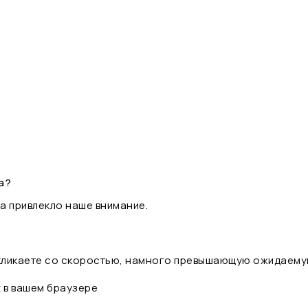
а?
а привлекло наше внимание.
 кликаете со скоростью, намного превышающую ожидаему
t в вашем браузере