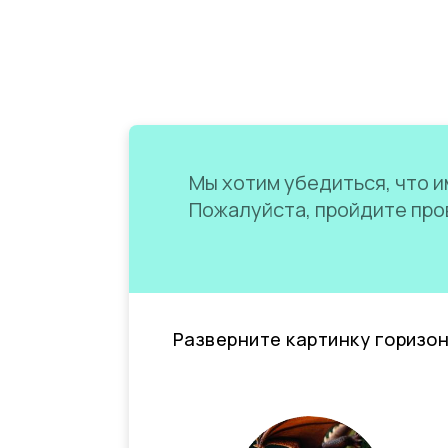
Мы хотим убедиться, что им
Пожалуйста, пройдите пров
Разверните картинку горизо