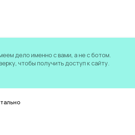
еем дело именно с вами, а не с ботом.
ерку, чтобы получить доступ к сайту.
нтально