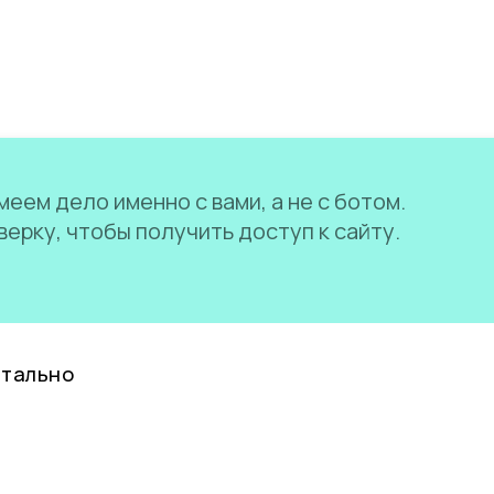
еем дело именно с вами, а не с ботом.
ерку, чтобы получить доступ к сайту.
нтально