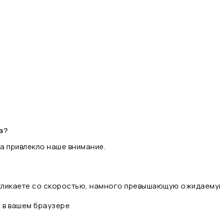
а?
а привлекло наше внимание.
 кликаете со скоростью, намного превышающую ожидаему
t в вашем браузере