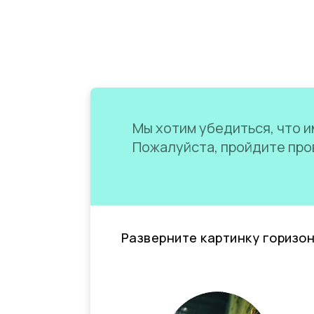
Мы хотим убедиться, что им
Пожалуйста, пройдите пров
Разверните картинку горизо