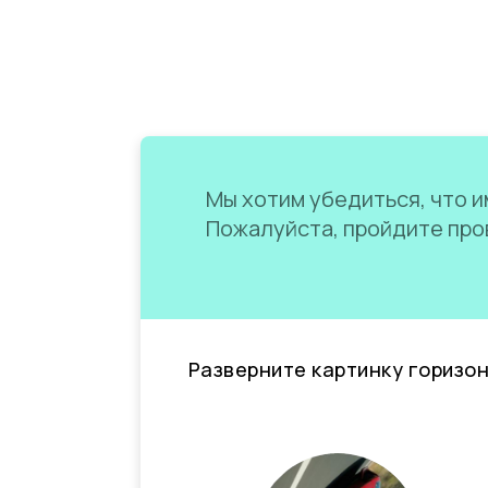
Мы хотим убедиться, что им
Пожалуйста, пройдите пров
Разверните картинку горизо