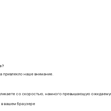
а?
а привлекло наше внимание.
 кликаете со скоростью, намного превышающую ожидаему
t в вашем браузере