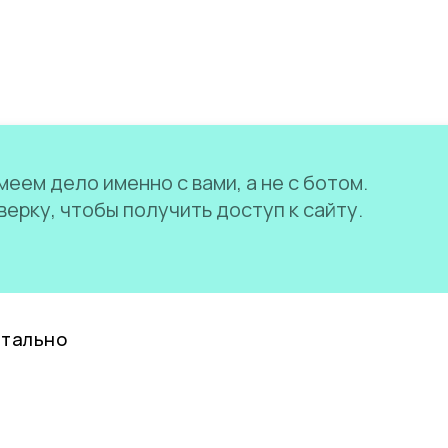
еем дело именно с вами, а не с ботом.
ерку, чтобы получить доступ к сайту.
нтально