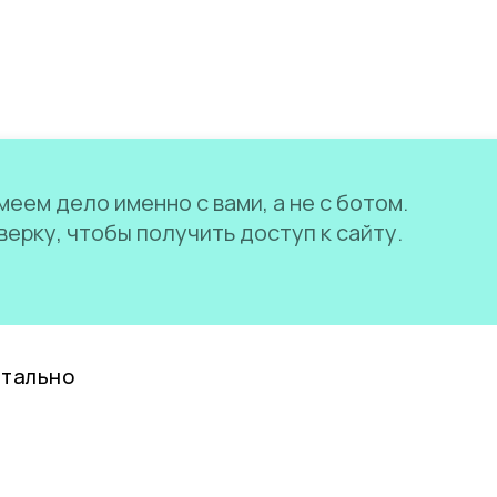
еем дело именно с вами, а не с ботом.
ерку, чтобы получить доступ к сайту.
нтально