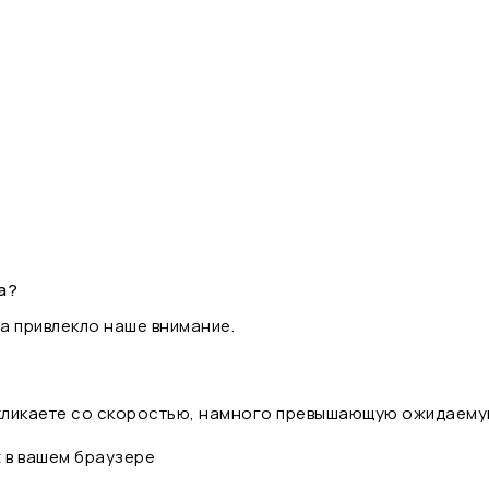
а?
а привлекло наше внимание.
 кликаете со скоростью, намного превышающую ожидаему
t в вашем браузере