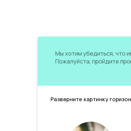
Мы хотим убедиться, что им
Пожалуйста, пройдите пров
Разверните картинку горизо