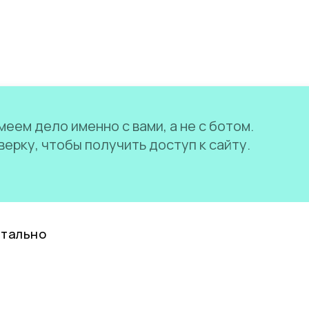
еем дело именно с вами, а не с ботом.
ерку, чтобы получить доступ к сайту.
нтально