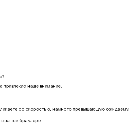
а?
а привлекло наше внимание.
 кликаете со скоростью, намного превышающую ожидаему
t в вашем браузере