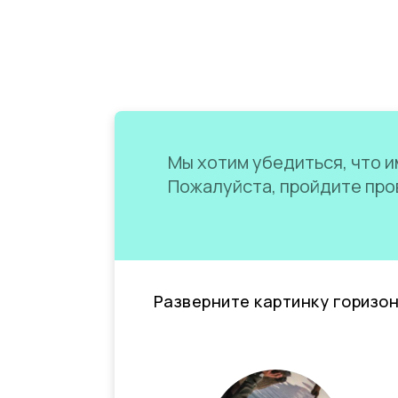
Мы хотим убедиться, что им
Пожалуйста, пройдите пров
Разверните картинку горизо