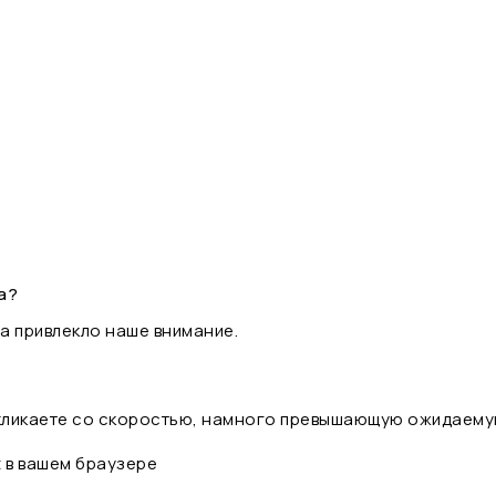
а?
а привлекло наше внимание.
 кликаете со скоростью, намного превышающую ожидаему
t в вашем браузере