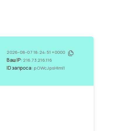
2026-08-07 18:24:51 +0000
Ваш IP:
216.73.216.116
ID запроса:
pOWcJpsHImI1