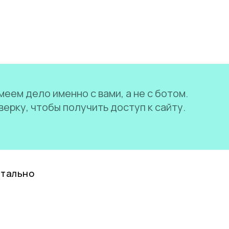
еем дело именно с вами, а не с ботом.
ерку, чтобы получить доступ к сайту.
нтально