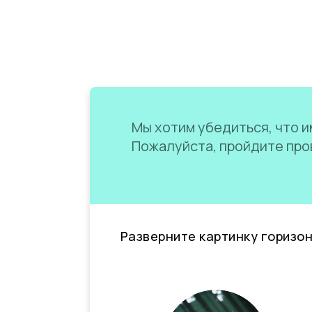
Мы хотим убедиться, что им
Пожалуйста, пройдите пров
Разверните картинку горизо