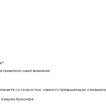
а?
а привлекло наше внимание.
 кликаете со скоростью, намного превышающую ожидаему
t в вашем браузере