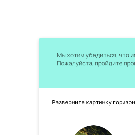
Мы хотим убедиться, что им
Пожалуйста, пройдите пров
Разверните картинку горизо