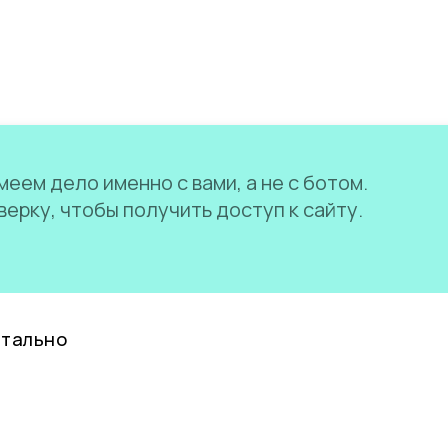
еем дело именно с вами, а не с ботом.
ерку, чтобы получить доступ к сайту.
нтально