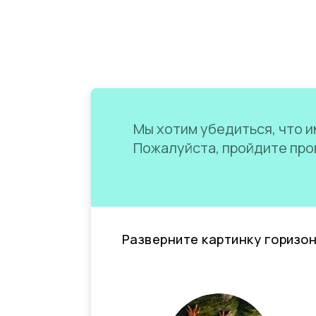
Мы хотим убедиться, что им
Пожалуйста, пройдите пров
Разверните картинку горизо