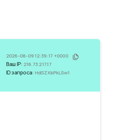
2026-08-09 12:39:17 +0000
Ваш IP:
216.73.217.17
ID запроса:
HdSZXbPkLSw1