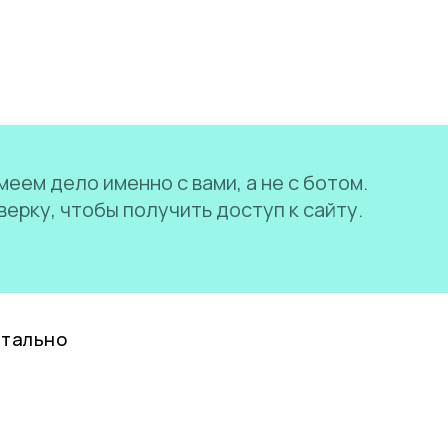
еем дело именно с вами, а не с ботом.
ерку, чтобы получить доступ к сайту.
нтально