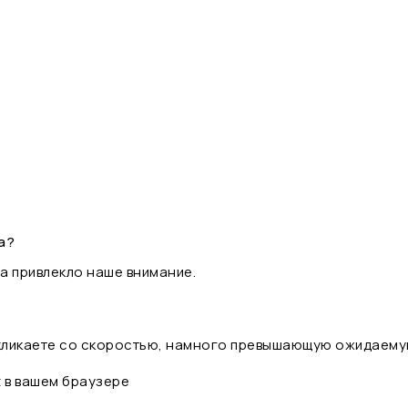
а?
а привлекло наше внимание.
 кликаете со скоростью, намного превышающую ожидаему
t в вашем браузере