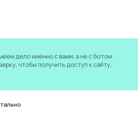
еем дело именно с вами, а не с ботом.
ерку, чтобы получить доступ к сайту.
нтально