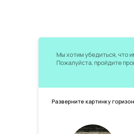
Мы хотим убедиться, что им
Пожалуйста, пройдите пров
Разверните картинку горизо