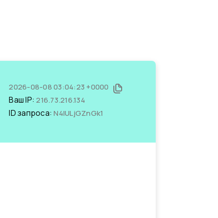
2026-08-08 03:04:23 +0000
Ваш IP:
216.73.216.134
ID запроса:
N4IULjGZnGk1