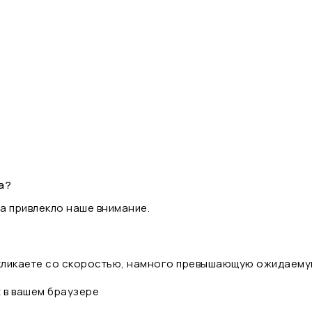
а?
а привлекло наше внимание.
 кликаете со скоростью, намного превышающую ожидаему
t в вашем браузере