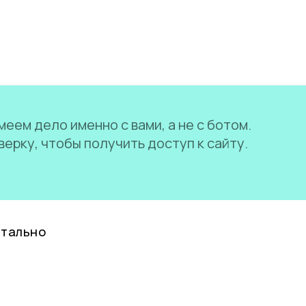
еем дело именно с вами, а не с ботом.
ерку, чтобы получить доступ к сайту.
нтально