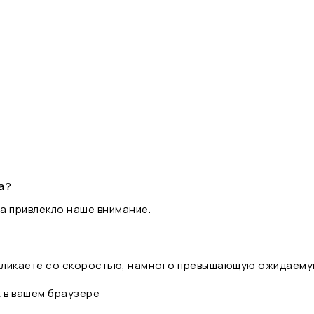
а?
а привлекло наше внимание.
 кликаете со скоростью, намного превышающую ожидаему
t в вашем браузере