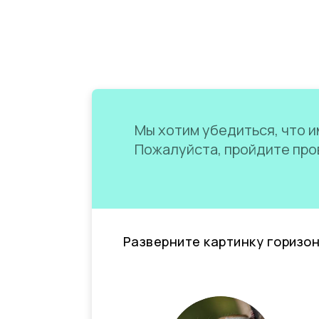
Мы хотим убедиться, что им
Пожалуйста, пройдите пров
Разверните картинку горизо