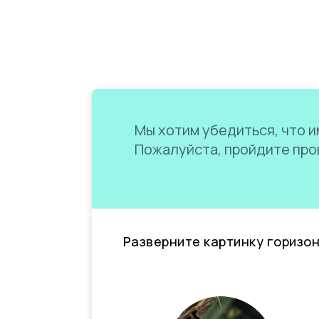
Мы хотим убедиться, что им
Пожалуйста, пройдите пров
Разверните картинку горизо