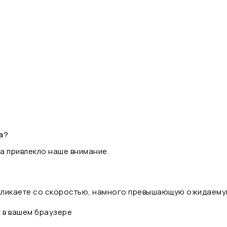
а?
а привлекло наше внимание.
 кликаете со скоростью, намного превышающую ожидаему
t в вашем браузере