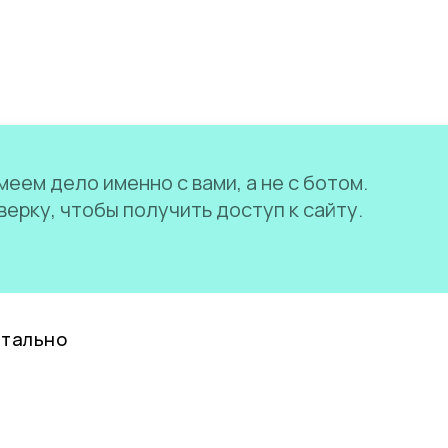
еем дело именно с вами, а не с ботом.
ерку, чтобы получить доступ к сайту.
нтально