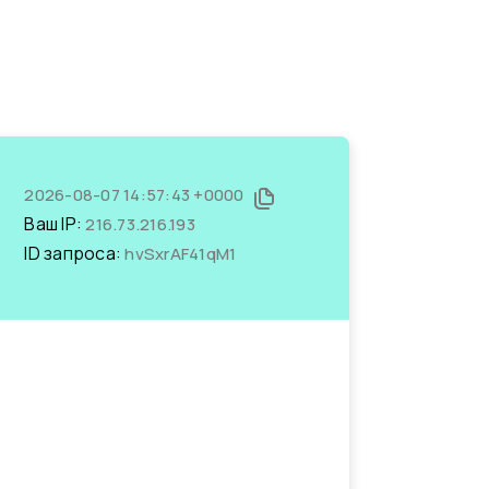
2026-08-07 14:57:43 +0000
Ваш IP:
216.73.216.193
ID запроса:
hvSxrAF41qM1