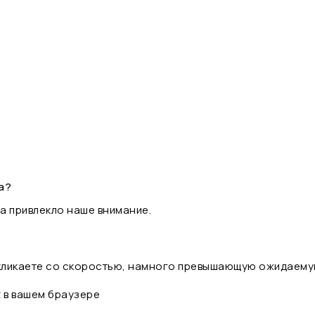
а?
а привлекло наше внимание.
 кликаете со скоростью, намного превышающую ожидаему
t в вашем браузере