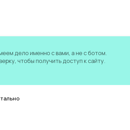
еем дело именно с вами, а не с ботом.
ерку, чтобы получить доступ к сайту.
нтально