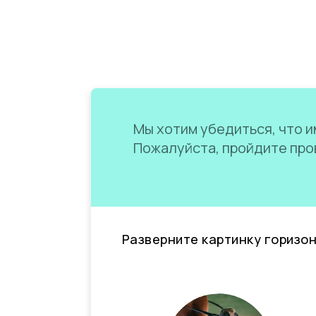
Мы хотим убедиться, что им
Пожалуйста, пройдите пров
Разверните картинку горизо