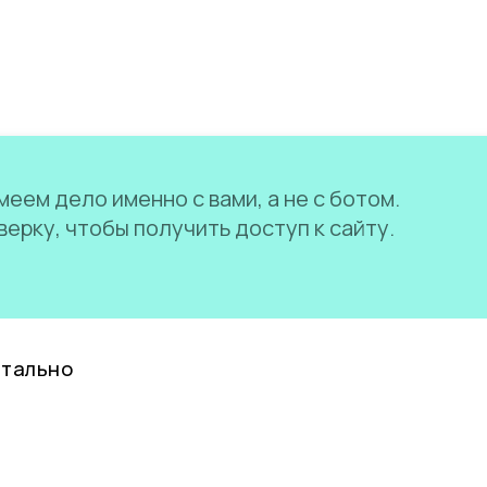
еем дело именно с вами, а не с ботом.
ерку, чтобы получить доступ к сайту.
нтально