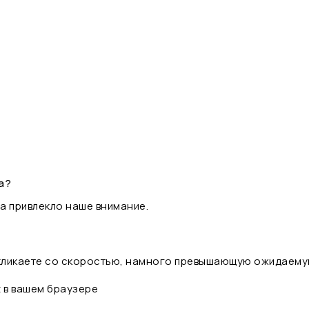
а?
а привлекло наше внимание.
 кликаете со скоростью, намного превышающую ожидаему
t в вашем браузере