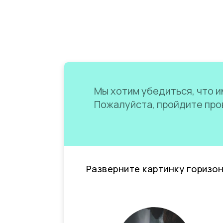
Мы хотим убедиться, что им
Пожалуйста, пройдите пров
Разверните картинку горизо